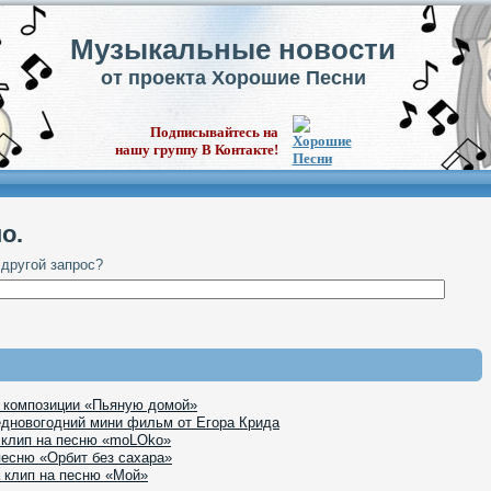
Музыкальные новости
от проекта Хорошие Песни
Подписывайтесь на
нашу группу В Контакте!
о.
 другой запрос?
к композиции «Пьяную домой»
едновогодний мини фильм от Егора Крида
 клип на песню «moLOko»
песню «Орбит без сахара»
 клип на песню «Мой»