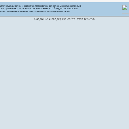
вляется дайджестом и состоит из материалов, добавленных пользователями.
алы принадлежат их владельцам и выложены на сайте для ознакомления.
инистрация сайта не несет ответственности за содержание статей.
Создание и поддержка сайта: Web-визитка