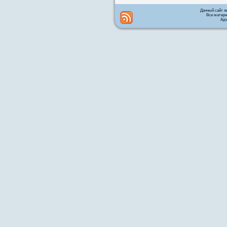
Данный сайт я
Все матери
Адм