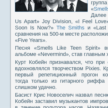
груп
«
Smel
Далее 
Us Apart» Joy Division, «I Feel Lo
Soon Is Now?»
The Smiths
и «Last
сравнения на 500-м месте расположи
«Five Years».
Песня «Smells Like Teen Spirit»
альбоме «Nevermind», став главным х
Курт Кобейн признавался, что при с
вдохновлялся творчеством Pixies. Кр
первый репетиционный прогон ко
тогда только из гитарного риффа
слишком удачно.
Басист Крис Новоселич назвал песню
Кобейн заставил музыкантов импров
в течение полутора часов. Назван