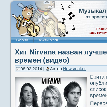
Музыкал
от проек
Подпис
нашу группу
Новости
Тексты песен
Хит Nirvana назван лучше
времен (видео)
08.02.2014 |
Автор
Newsmaker
Брит
опубли
список
времен
Первое