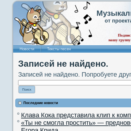
Музыкал
от проек
Подпис
нашу группу
Новости
Тексты песен
Записей не найдено.
Записей не найдено. Попробуете дру
Последние новости
Клава Кока представила клип к ком
«Ты не смогла простить» — преднов
Егора Крида