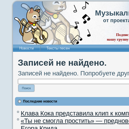
Музыкал
от проек
Подпис
нашу группу
Новости
Тексты песен
Записей не найдено.
Записей не найдено. Попробуете дру
Последние новости
Клава Кока представила клип к ком
«Ты не смогла простить» — преднов
Егора Крида