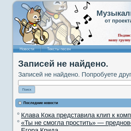
Музыкал
от проек
Подпис
нашу группу
Новости
Тексты песен
Записей не найдено.
Записей не найдено. Попробуете дру
Последние новости
Клава Кока представила клип к ком
«Ты не смогла простить» — преднов
Егора Крида