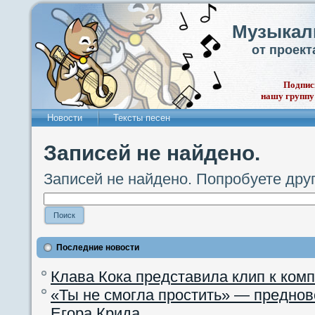
Музыкал
от проек
Подпис
нашу группу
Новости
Тексты песен
Записей не найдено.
Записей не найдено. Попробуете дру
Последние новости
Клава Кока представила клип к ком
«Ты не смогла простить» — преднов
Егора Крида