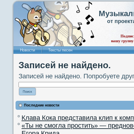
Музыкал
от проек
Подпис
нашу группу
Новости
Тексты песен
Записей не найдено.
Записей не найдено. Попробуете дру
Последние новости
Клава Кока представила клип к ком
«Ты не смогла простить» — преднов
Егора Крида