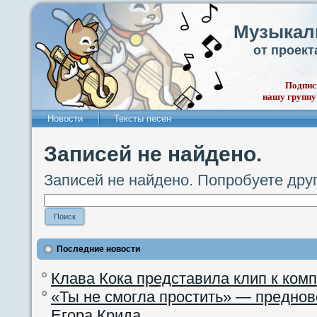
Музыкал
от проек
Подпис
нашу группу
Новости
Тексты песен
Записей не найдено.
Записей не найдено. Попробуете дру
Последние новости
Клава Кока представила клип к ком
«Ты не смогла простить» — преднов
Егора Крида