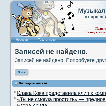
Музыкал
от проек
Подпис
нашу группу
Новости
Тексты песен
Записей не найдено.
Записей не найдено. Попробуете дру
Последние новости
Клава Кока представила клип к ком
«Ты не смогла простить» — преднов
Егора Крида