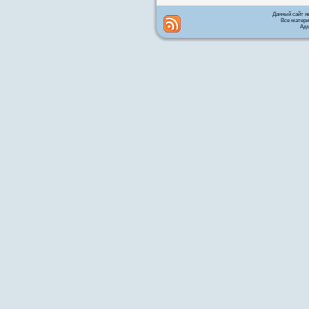
Данный сайт я
Все матери
Адм