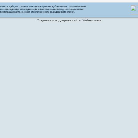
вляется дайджестом и состоит из материалов, добавленных пользователями.
алы принадлежат их владельцам и выложены на сайте для ознакомления.
инистрация сайта не несет ответственности за содержание статей.
Создание и поддержка сайта: Web-визитка