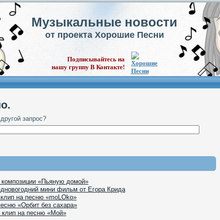
Музыкальные новости
от проекта Хорошие Песни
Подписывайтесь на
нашу группу В Контакте!
о.
 другой запрос?
к композиции «Пьяную домой»
едновогодний мини фильм от Егора Крида
 клип на песню «moLOko»
песню «Орбит без сахара»
 клип на песню «Мой»