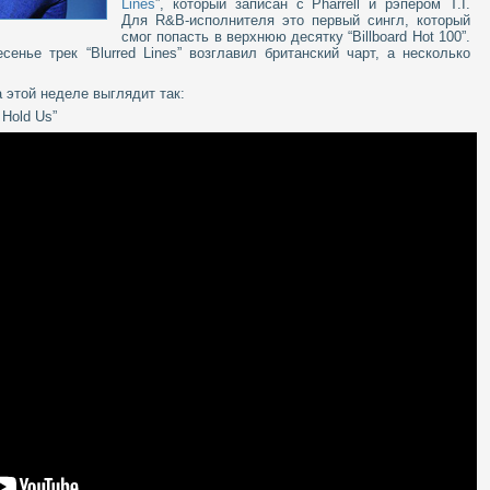
Lines
”, который записан с Pharrell и рэпером T.I.
Для R&B-исполнителя это первый сингл, который
смог попасть в верхнюю десятку “Billboard Hot 100”.
енье трек “Blurred Lines” возглавил британский чарт, а несколько
на этой неделе выглядит так:
 Hold Us”