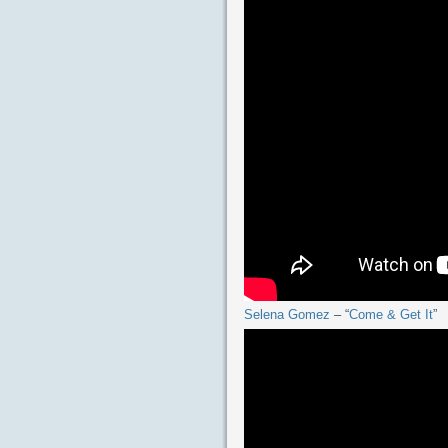
Selena Gomez
– “
Come & Get It
”