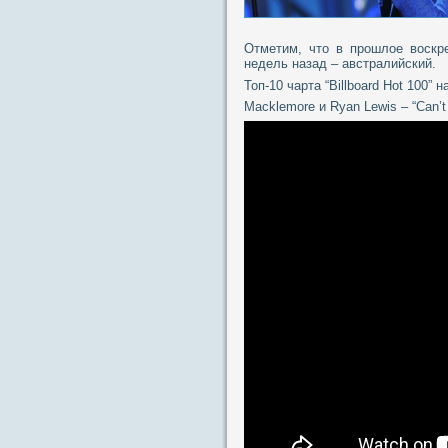
Отметим, что в прошлое воскрес
недель назад – австралийский.
Топ-10 чарта “Billboard Hot 100” 
Macklemore и Ryan Lewis – “Can’t