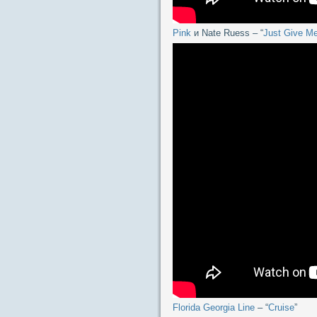
Pink
и Nate Ruess – “
Just Give M
Florida Georgia Line
– “
Cruise
”