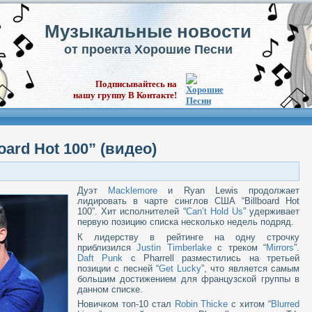
Музыкальные новости
от проекта Хорошие Песни
Подписывайтесь на
нашу группу В Контакте!
oard Hot 100” (видео)
Дуэт
Macklemore
и Ryan Lewis продолжает
лидировать в чарте синглов США “Billboard Hot
100”. Хит исполнителей “
Can’t Hold Us
” удерживает
первую позицию списка несколько недель подряд.
К лидерству в рейтинге на одну строчку
приблизился
Justin Timberlake
с треком “
Mirrors
”.
Daft Punk
с Pharrell разместились на третьей
позиции с песней “
Get Lucky
”, что является самым
большим достижением для французской группы в
данном списке.
Новичком топ-10 стал
Robin Thicke
с хитом “
Blurred