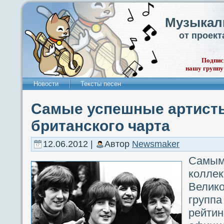
Музыкал
от проек
Подпис
нашу группу
Новости
Тексты песен
Самые успешные артисты
британского чарта
12.06.2012 |
Автор
Newsmaker
Сам
коллек
Велик
групп
рейт