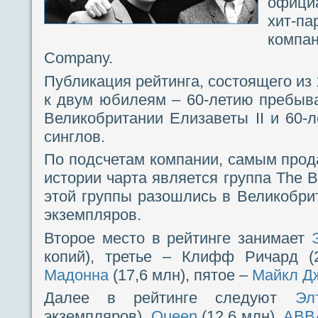
офици
хит-
компа
Company.
Публикация рейтинга, состоящего из 
к двум юбилеям – 60-летию пребыв
Великобритании Елизаветы II и 60-л
синглов.
По подсчетам компании, самым про
истории чарта является группа The B
этой группы разошлись в Великобри
экземпляров.
Второе место в рейтинге занимает
копий), третье – Клифф Ричард (2
Мадонна
(17,6 млн), пятое –
Майкл Д
Далее в рейтинге следуют
Эл
экземпляров),
Queen
(12,6 млн),
ABB