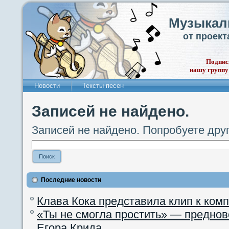
Музыкал
от проек
Подпис
нашу группу
Новости
Тексты песен
Записей не найдено.
Записей не найдено. Попробуете дру
Последние новости
Клава Кока представила клип к ком
«Ты не смогла простить» — преднов
Егора Крида