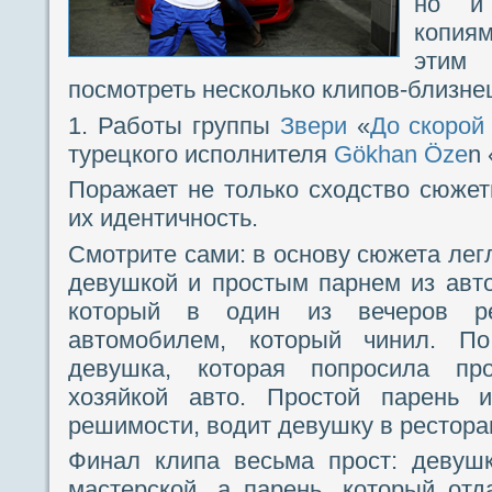
но и
копиям
этим
посмотреть несколько клипов-близне
1. Работы группы
Звери
«
До скорой
турецкого исполнителя
Gökhan Öze
n 
Поражает не только сходство сюжет
их идентичность.
Смотрите сами: в основу сюжета лег
девушкой и простым парнем из авт
который в один из вечеров ре
автомобилем, который чинил. По
девушка, которая попросила про
хозяйкой авто. Простой парень и
решимости, водит девушку в рестора
Финал клипа весьма прост: девуш
мастерской, а парень, который отд