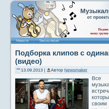
Музыкал
от проек
Подпис
нашу группу
Новости
Тексты песен
Подборка клипов с один
(видео)
13.09.2013 |
Автор
Newsmaker
Все
музык
встре
которы
своим