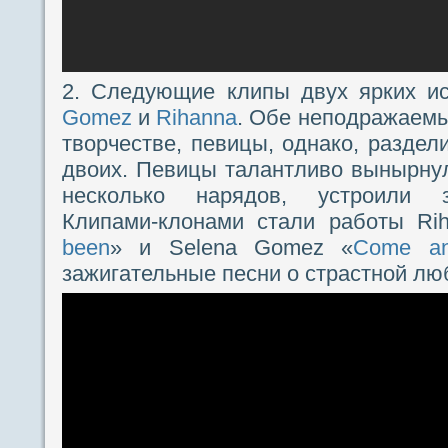
2. Следующие клипы двух ярких и
Gomez
и
Rihanna
. Обе неподражаемы
творчестве, певицы, однако, раздел
двоих. Певицы талантливо вынырну
несколько нарядов, устроили з
Клипами-клонами стали работы Ri
been
» и Selena Gomez «
Come an
зажигательные песни о страстной лю