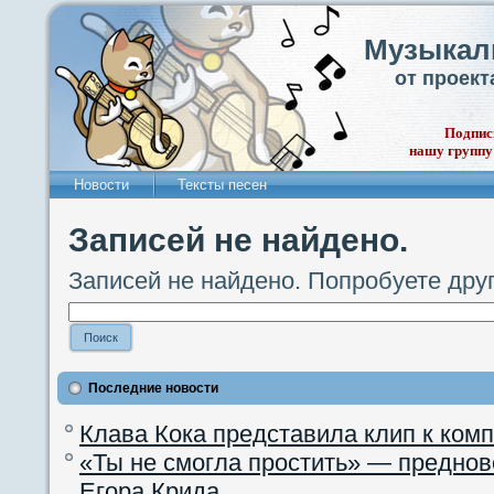
Музыкал
от проек
Подпис
нашу группу
Новости
Тексты песен
Записей не найдено.
Записей не найдено. Попробуете дру
Последние новости
Клава Кока представила клип к ком
«Ты не смогла простить» — преднов
Егора Крида