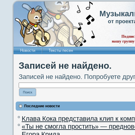
Музыкал
от проек
Подпис
нашу группу
Новости
Тексты песен
Записей не найдено.
Записей не найдено. Попробуете дру
Последние новости
Клава Кока представила клип к ком
«Ты не смогла простить» — преднов
Егора Крида