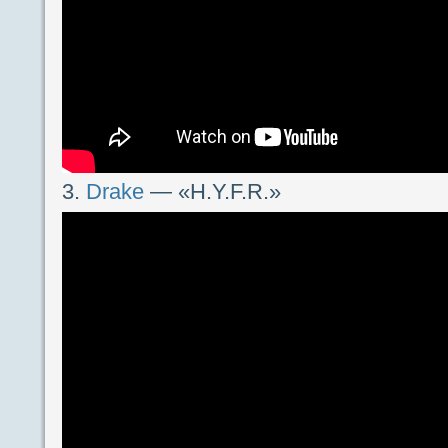
3.
Drake
— «H.Y.F.R.»