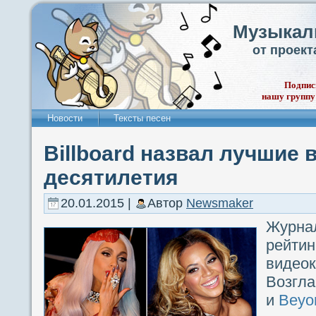
Музыкал
от проек
Подпис
нашу группу
Новости
Тексты песен
Billboard назвал лучшие
десятилетия
20.01.2015 |
Автор
Newsmaker
Журна
рейти
видео
Возгла
и
Beyo