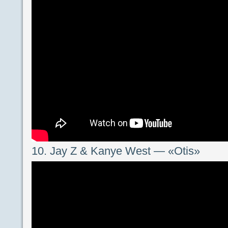
10. Jay Z & Kanye West — «Otis»