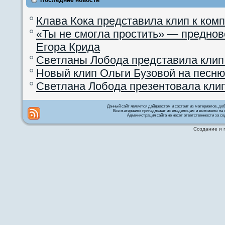
Клава Кока представила клип к ком
«Ты не смогла простить» — преднов
Егора Крида
Светланы Лобода представила клип
Новый клип Ольги Бузовой на песню
Светлана Лобода презентовала кли
Данный сайт является дайджестом и состоит из материалов, д
Все материалы принадлежат их владельцам и выложены на с
Администрация сайта не несет ответственности за со
Создание и 