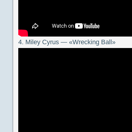
4. Miley Cyrus — «Wrecking Ball»