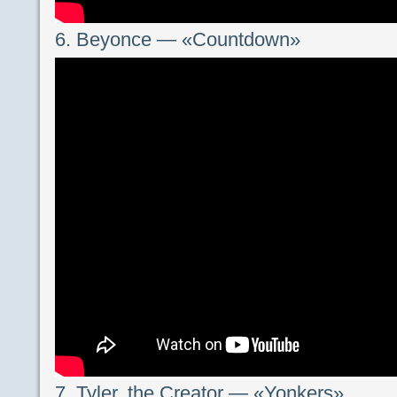
6. Beyonce — «Countdown»
7. Tyler, the Creator — «Yonkers»