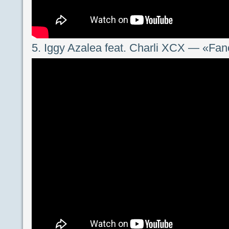
5. Iggy Azalea feat. Charli XCX — «Fa