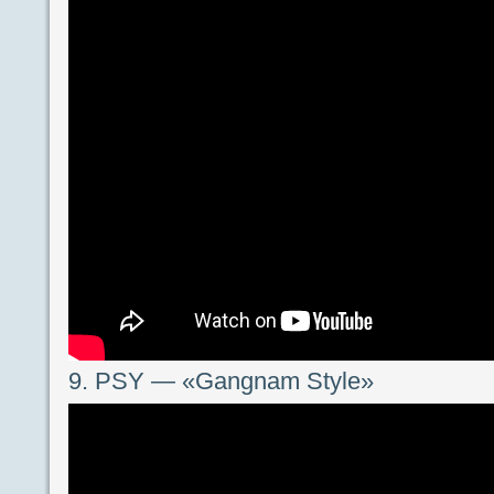
9. PSY — «Gangnam Style»