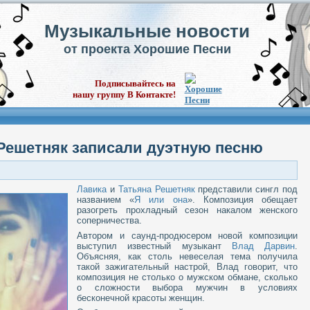
Музыкальные новости
от проекта Хорошие Песни
Подписывайтесь на
нашу группу В Контакте!
 Решетняк записали дуэтную песню
Лавика
и
Татьяна Решетняк
представили сингл под
названием «
Я или она
». Композиция обещает
разогреть прохладный сезон накалом женского
соперничества. ​
Автором и саунд-продюсером новой композиции
выступил известный музыкант
Влад Дарвин
.
Объясняя, как столь невеселая тема получила
такой зажигательный настрой, Влад говорит, что
композиция не столько о мужском обмане, сколько
о сложности выбора мужчин в условиях
бесконечной красоты женщин. ​