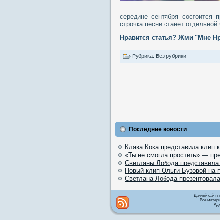
середине сентября состоится п
строчка песни станет отдельной 
Нравится статья? Жми "Мне Нр
Рубрика: Без рубрики
Последние новости
Клава Кока представила клип 
«Ты не смогла простить» — пр
Светланы Лобода представила
Новый клип Ольги Бузовой на 
Светлана Лобода презентовала
Данный сайт я
Все матери
Адм