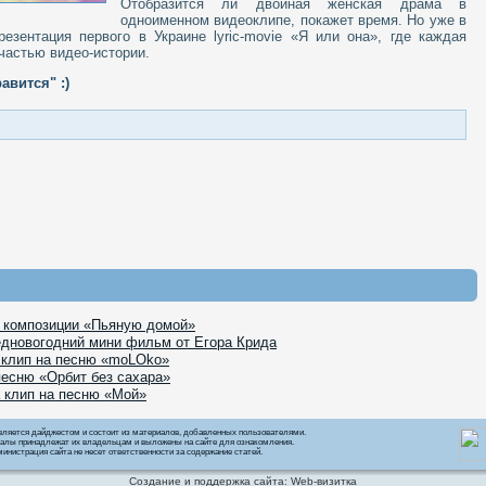
Отобразится ли двойная женская драма в
одноименном видеоклипе, покажет время. Но уже в
резентация первого в Украине lyric-movie «Я или она», где каждая
частью видео-истории.
авится" :)
к композиции «Пьяную домой»
едновогодний мини фильм от Егора Крида
 клип на песню «moLOko»
песню «Орбит без сахара»
 клип на песню «Мой»
вляется дайджестом и состоит из материалов, добавленных пользователями.
алы принадлежат их владельцам и выложены на сайте для ознакомления.
инистрация сайта не несет ответственности за содержание статей.
Создание и поддержка сайта: Web-визитка