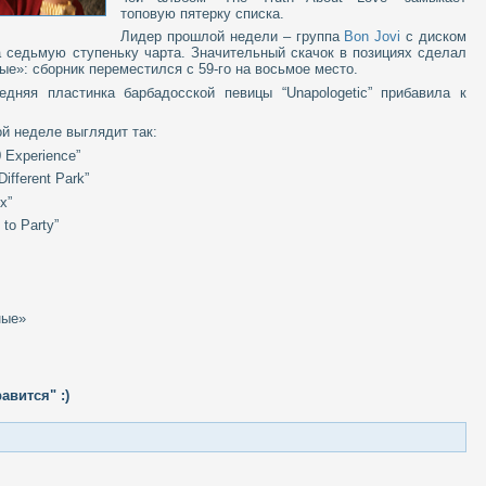
топовую пятерку списка.
Лидер прошлой недели – группа
Bon Jovi
с диском
а седьмую ступеньку чарта. Значительный скачок в позициях сделал
е»: сборник переместился с 59-го на восьмое место.
едняя пластинка барбадосской певицы “Unapologetic” прибавила к
той неделе выглядит так:
 Experience”
Different Park”
x”
to Party”
ные»
авится" :)