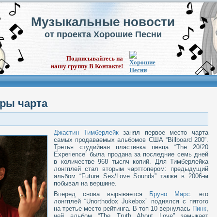
Музыкальные новости
от проекта Хорошие Песни
Подписывайтесь на
нашу группу В Контакте!
еры чарта
Джастин Тимберлейк
занял первое место чарта
самых продаваемых альбомов США “Billboard 200”.
Третья студийная пластинка певца “The 20/20
Experience” была продана за последние семь дней
в количестве 968 тысяч копий. Для Тимберлейка
лонгплей стал вторым чарттопером: предыдущий
альбом “Future Sex/Love Sounds” также в 2006-м
побывал на вершине.
Вперед снова вырывается
Бруно Марс
: его
лонгплей “Unorthodox Jukebox” поднялся с пятого
на третье место рейтинга. В топ-10 вернулась
Пинк
,
чей альбом “The Truth About Love” замыкает