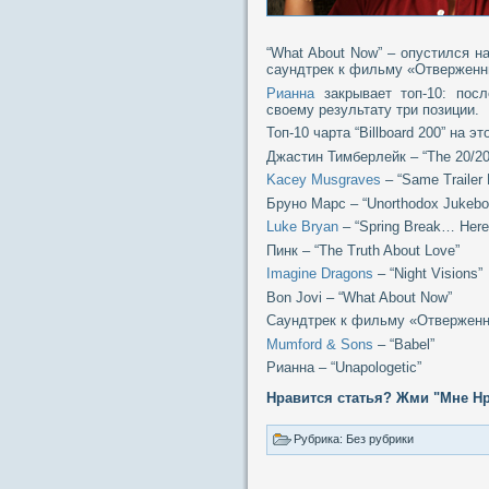
“What About Now” – опустился н
саундтрек к фильму «Отверженны
Рианна
закрывает топ-10: посл
своему результату три позиции.
Топ-10 чарта “Billboard 200” на э
Джастин Тимберлейк – “The 20/20
Kacey Musgraves
– “Same Trailer 
Бруно Марс – “Unorthodox Jukebo
Luke Bryan
– “Spring Break… Here 
Пинк – “The Truth About Love”
Imagine Dragons
– “Night Visions”
Bon Jovi – “What About Now”
Саундтрек к фильму «Отвержен
Mumford & Sons
– “Babel”
Рианна – “Unapologetic”
Нравится статья? Жми "Мне Нр
Рубрика: Без рубрики