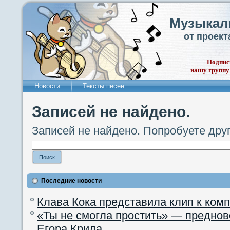
Музыкал
от проек
Подпис
нашу группу
Новости
Тексты песен
Записей не найдено.
Записей не найдено. Попробуете дру
Последние новости
Клава Кока представила клип к ком
«Ты не смогла простить» — преднов
Егора Крида