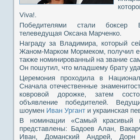
котор
Viva!.
Победителями стали боксер 
телеведущая Оксана Марченко.
Награду за Владимира, который се
Жаном-Марком Мормеком, получил ег
также номинированный на звание сам
Он пошутил, что младшему брату уда
Церемония проходила в Национал
Сначала отечественные знаменитос
ковровой дорожке, затем состо
объявление победителей. Ведущ
шоумен
Иван Ургант
и украинская п
В номинации «Самый красивый 
представлены: Бадоев Алан, Вакар
Иван, Доманский Андрей, Дорн