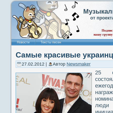
Музыкал
от проек
Подпис
нашу группу
Новости
Тексты песен
Самые красивые украинц
27.02.2012 |
Автор
Newsmaker
25 ф
сост
ежег
награ
номин
люди
инициа