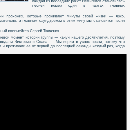
каждая из последних работ НеАнгелов становилась
песней номер один в чартах главных
ии прохожих, которые проживают минуты своей жизни — ярко,
емительно, а главным саундтреком к этим минутам становится песня
ный клипмейкер Сергей Ткаченко.
чевой момент истории группы — канун нашего десятилетия, поэтому
ведали Виктория и Слава. — Мы верим в успех песни, потому что
в и проживали ее от первой до последней секунды каждый раз, когда