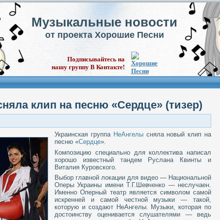
Музыкальные новости
от проекта Хорошие Песни
Подписывайтесь на
нашу группу В Контакте!
няла клип на песню «Сердце» (тизер)
Украинская группа
НеАнгелы
сняла новый клип на
песню «
Сердце
».
Композицию специально для коллектива написал
хорошо известный тандем Руслана Квинты и
Виталия Куровского.
Выбор главной локации для видео — Национальной
Оперы Украины имени Т.Г.Шевченко — неслучаен.
Именно Оперный театр является символом самой
искренней и самой честной музыки — такой,
которую и создают НеАнгелы. Музыки, которая по
достоинству оценивается слушателями — ведь