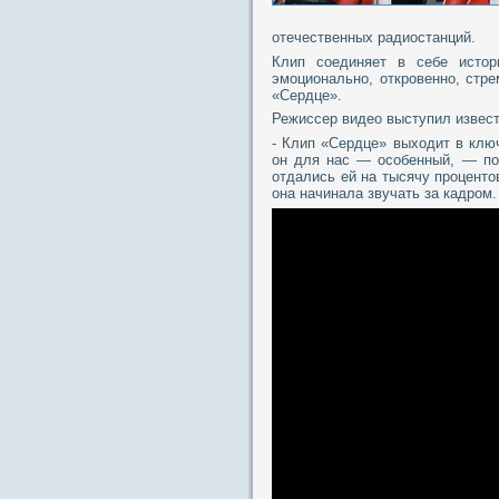
отечественных радиостанций.
Клип соединяет в себе истор
эмоционально, откровенно, стр
«Сердце».
Режиссер видео выступил извест
- Клип «Сердце» выходит в клю
он для нас — особенный, — по
отдались ей на тысячу проценто
она начинала звучать за кадром.