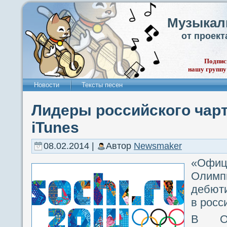
Музыкал
от проек
Подпис
нашу группу
Новости
Тексты песен
Лидеры российского чар
iTunes
08.02.2014 |
Автор
Newsmaker
«Офи
Олимпи
дебюти
в росс
В Ол