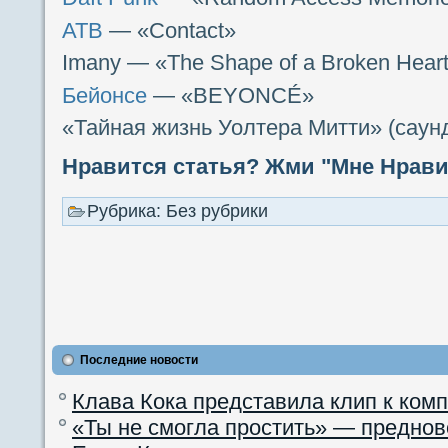
ATB
— «Contact»
Imany — «The Shape of a Broken Hear
Бейонсе
— «BEYONCÉ»
«Тайная жизнь Уолтера Митти» (саун
Нравится статья? Жми "Мне Нравит
Рубрика: Без рубрики
Последние новости
Клава Кока представила клип к ком
«Ты не смогла простить» — преднов