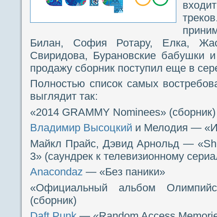
входит
трек
прин
Билан, София Ротару, Елка, Жа
Свиридова, Бурановские бабушки и
продажу сборник поступил еще в сер
Полностью список самых востребов
выглядит так:
«2014 GRAMMY Nominees» (сборник)
Владимир Высоцкий
и Мелодия — «И
Майкл Прайс, Дэвид Арнольд — «Sher
3» (саундрек к телевизионному сериа
Anacondaz
— «Без паники»
«Официальный альбом Олимпийс
(сборник)
Daft Punk
— «Random Access Memori