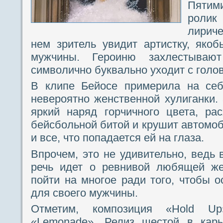
Пятим
роли
лирич
нем зритель увидит артистку, яко
мужчины. Героиню захлестываю
символично буквально уходит с голов
В клипе Бейосе примерила на себ
невероятно женственной хулиганки. 
яркий наряд горчичного цвета, ра
бейсбольной битой и крушит автомоб
и все, что попадается ей на глаза.
Впрочем, это не удивительно, ведь 
речь идет о ревнивой любящей же
пойти на многое ради того, чтобы о
для своего мужчины.
Отметим, композиция «Hold 
«Lemonade». Релиз шестой в карь