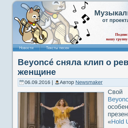
Музыкал
от проек
Подпис
нашу группу
Новости
Тексты песен
Beyoncé сняла клип о р
женщине
06.09.2016 |
Автор
Newsmaker
Свой 
Beyon
особ
презе
«
Hold 