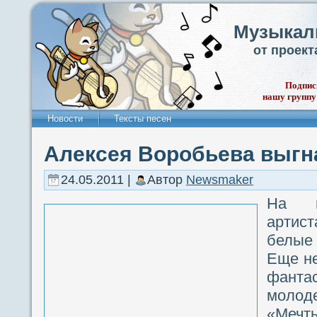
Музыкал
от проек
Подпис
нашу группу
Новости
Тексты песен
Алексея Воробьева выгн
24.05.2011 |
Автор
Newsmaker
На п
артист
белые 
Еще н
фант
молод
«Меч