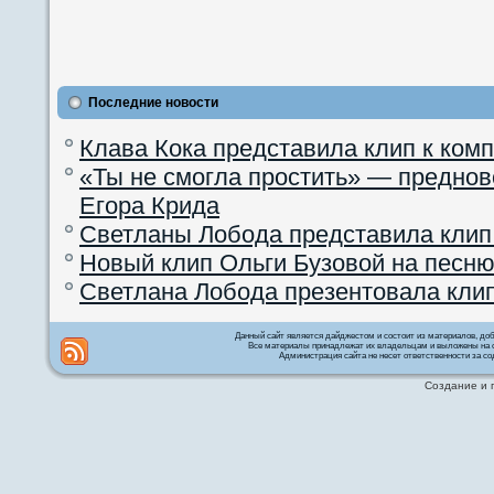
Последние новости
Клава Кока представила клип к ком
«Ты не смогла простить» — преднов
Егора Крида
Светланы Лобода представила клип
Новый клип Ольги Бузовой на песню
Светлана Лобода презентовала кли
Данный сайт является дайджестом и состоит из материалов, д
Все материалы принадлежат их владельцам и выложены на с
Администрация сайта не несет ответственности за со
Создание и 