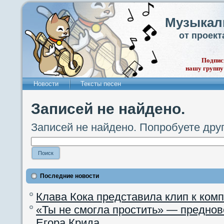
Музыкал
от проек
Подпис
нашу группу
Новости
Тексты песен
Записей не найдено.
Записей не найдено. Попробуете дру
Последние новости
Клава Кока представила клип к ком
«Ты не смогла простить» — преднов
Егора Крида