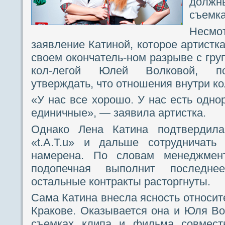
должн
съемка
Несм
заявление Катиной, которое артистк
своем окончатель-ном разрыве с груп
кол-легой Юлей Волковой, по
утверждать, что отношения внутри к
«У нас все хорошо. У нас есть одно
единичные», — заявила артистка.
Однако Лена Катина подтвердила
«t.A.T.u» и дальше сотрудничат
намерена. По словам менеджмен
подопечная выполнит последнее
остальные контракты расторгнуты.
Сама Катина внесла ясность относит
Кракове. Оказывается она и Юля Во
съемках клипа и фильма совместн