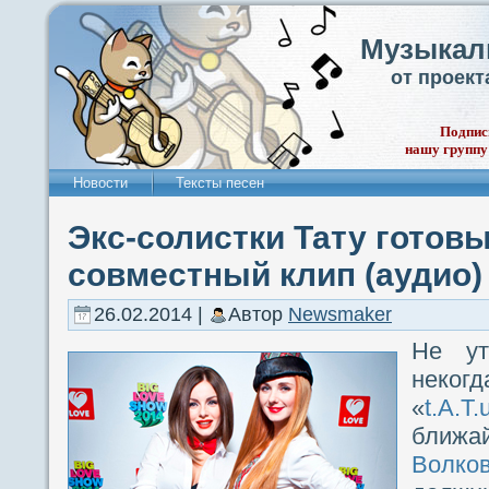
Музыкал
от проек
Подпис
нашу группу
Новости
Тексты песен
Экс-солистки Тату готов
совместный клип (аудио)
26.02.2014 |
Автор
Newsmaker
Не ут
неког
«
t.A.T.
бли
Волко