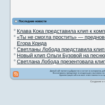
Последние новости
Клава Кока представила клип к ком
«Ты не смогла простить» — преднов
Егора Крида
Светланы Лобода представила клип
Новый клип Ольги Бузовой на песню
Светлана Лобода презентовала кли
Данный сайт является дайджестом и состоит из материалов, д
Все материалы принадлежат их владельцам и выложены на с
Администрация сайта не несет ответственности за со
Создание и 