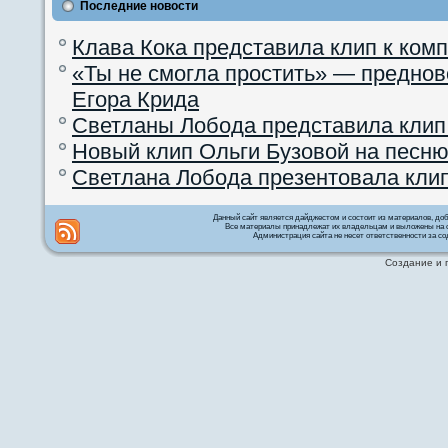
Последние новости
Клава Кока представила клип к ком
«Ты не смогла простить» — преднов
Егора Крида
Светланы Лобода представила клип
Новый клип Ольги Бузовой на песню
Светлана Лобода презентовала кли
Данный сайт является дайджестом и состоит из материалов, д
Все материалы принадлежат их владельцам и выложены на с
Администрация сайта не несет ответственности за со
Создание и 