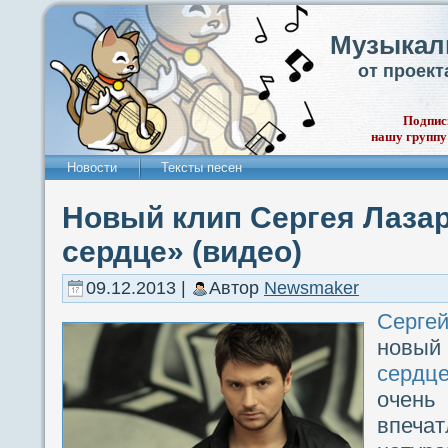
Музыкал
от проек
Подпис
нашу группу
Новости
Тексты песен
Новый клип Сергея Лаза
сердце» (видео)
09.12.2013 |
Автор
Newsmaker
Серге
новы
сердц
очень
впеч