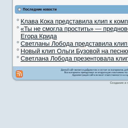
Последние новости
Клава Кока представила клип к ком
«Ты не смогла простить» — преднов
Егора Крида
Светланы Лобода представила клип
Новый клип Ольги Бузовой на песню
Светлана Лобода презентовала кли
Данный сайт является дайджестом и состоит из материалов, д
Все материалы принадлежат их владельцам и выложены на с
Администрация сайта не несет ответственности за со
Создание и 