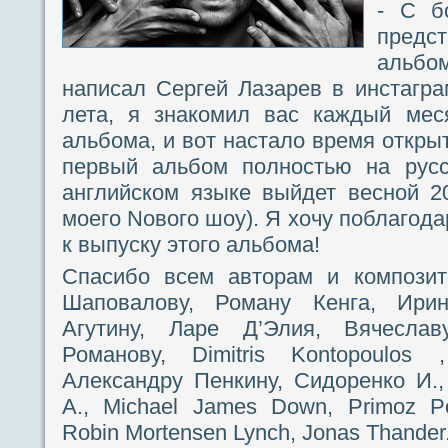
- С б
предс
альбо
написал Сергей Лазарев в инстагр
лета, я знакомил вас каждый мес
альбома, и вот настало время откры
первый альбом полностью на русс
английском языке выйдет весной 2
моего Nового шоу). Я хочу поблагода
к выпуску этого альбома!
Спасибо всем авторам и компози
Шаповалову, Роману Кенга, Ири
Агутину, Ларе Д’Элия, Вячесла
Романову, Dimitris Kontopoulos 
Александру Пенкину, Сидоренко И.,
А., Michael James Down, Primoz Pog
Robin Mortensen Lynch, Jonas Thander