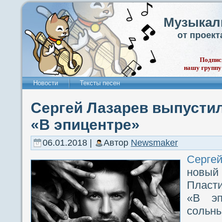
Музыкал
от проек
Подпис
нашу группу
Новости
Тексты песен
Сергей Лазарев выпусти
«В эпицентре»
06.01.2018 |
Автор
Newsmaker
Серге
новый
Пласти
«В эп
сольны