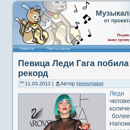
Музыкал
от проек
Подпис
нашу группу
Новости
Тексты песен
Певица Леди Гага побил
рекорд
11.03.2012 |
Автор
Newsmaker
Леди 
чело
колич
более 
Напомн