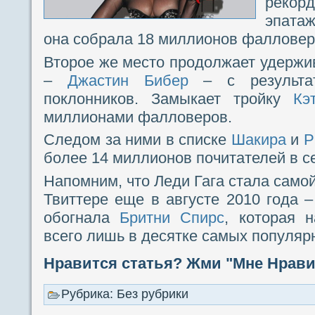
рекор
эпатаж
она собрала 18 миллионов фалловер
Второе же место продолжает удержи
–
Джастин Бибер
– с результа
поклонников. Замыкает тройку
Кэ
миллионами фалловеров.
Следом за ними в списке
Шакира
и
Р
более 14 миллионов почитателей в с
Напомним, что Леди Гага стала само
Твиттере еще в августе 2010 года –
обогнала
Бритни Спирс
, которая 
всего лишь в десятке самых популяр
Нравится статья? Жми "Мне Нравит
Рубрика: Без рубрики