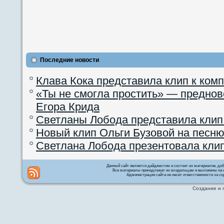
Последние новости
Клава Кока представила клип к ком
«Ты не смогла простить» — преднов
Егора Крида
Светланы Лобода представила клип
Новый клип Ольги Бузовой на песню
Светлана Лобода презентовала кли
Данный сайт является дайджестом и состоит из материалов, д
Все материалы принадлежат их владельцам и выложены на с
Администрация сайта не несет ответственности за со
Создание и 