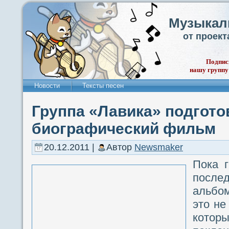
Музыкал
от проек
Подпис
нашу группу
Новости
Тексты песен
Группа «Лавика» подгото
биографический фильм
20.12.2011 |
Автор
Newsmaker
Пока г
послед
альбом
это не
кото