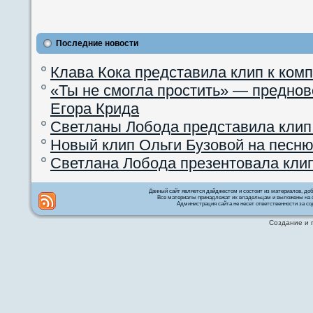
Последние новости
Клава Кока представила клип к ком
«Ты не смогла простить» — преднов
Егора Крида
Светланы Лобода представила клип
Новый клип Ольги Бузовой на песню
Светлана Лобода презентовала кли
Данный сайт является дайджестом и состоит из материалов, д
Все материалы принадлежат их владельцам и выложены на с
Администрация сайта не несет ответственности за со
Создание и 