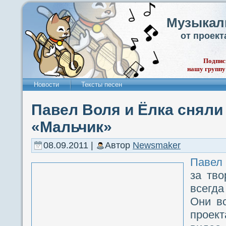
Музыкал
от проек
Подпис
нашу группу
Новости
Тексты песен
Павел Воля и Ёлка сняли
«Мальчик»
08.09.2011 |
Автор
Newsmaker
Павел
за тво
всегда
Они в
прое