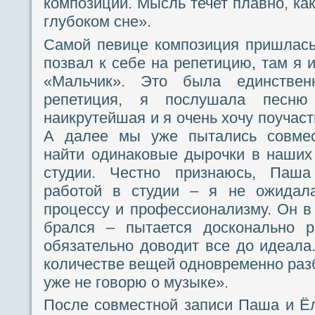
композиции. Мысль течет плавно, как
глубоком сне».
Самой певице композиция пришлась
позвал к себе на репетицию, там я
«Мальчик». Это была единствен
репетиция, я послушала песню
наикрутейшая и я очень хочу поучаст
А далее мы уже пытались совмес
найти одинаковые дырочки в наших
студии. Честно признаюсь, Паш
работой в студии – я не ожидала
процессу и профессионализму. Он в 
брался – пытается досконально р
обязательно доводит все до идеала.
количестве вещей одновременно разб
уже не говорю о музыке».
После совместной записи Паша и Ёл