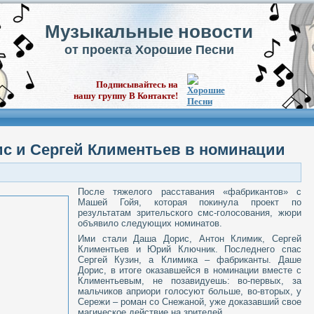
Музыкальные новости
от проекта Хорошие Песни
Подписывайтесь на
нашу группу В Контакте!
ис и Сергей Климентьев в номинации
После тяжелого расставания «фабрикантов» с
Машей Гойя, которая покинула проект по
результатам зрительского смс-голосования, жюри
объявило следующих номинатов.
Ими стали Даша Дорис, Антон Климик, Сергей
Климентьев и Юрий Ключник. Последнего спас
Сергей Кузин, а Климика – фабриканты. Даше
Дорис, в итоге оказавшейся в номинации вместе с
Климентьевым, не позавидуешь: во-первых, за
мальчиков априори голосуют больше, во-вторых, у
Сережи – роман со Снежаной, уже доказавший свое
магическое действие на зрителей.