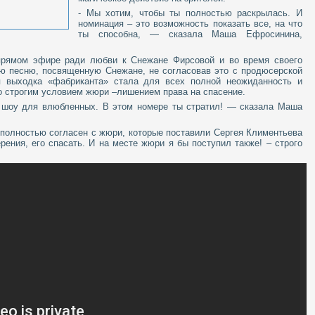
- Мы хотим, чтобы ты полностью раскрылась. И
номинация – это возможность показать все, на что
ты способна, — сказала Маша Ефросинина,
прямом эфире ради любви к Снежане Фирсовой и во время своего
ю песню, посвященную Снежане, не согласовав это с продюсерской
я выходка «фабриканта» стала для всех полной неожиданность и
о строгим условием жюри –лишением права на спасение.
е шоу для влюбленных. В этом номере ты стратил! — сказала Маша
 я полностью согласен с жюри, которые поставили Сергея Климентьева
рения, его спасать. И на месте жюри я бы поступил также! – строго