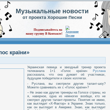
Музыкальные новости
от проекта Хорошие Песни
Подписывайтесь на
нашу группу В Контакте!
лос країни»
Украинская певица и звездный тренер проекта
телеканала 1+1 «Голос країни»
Руслана
рассказала, что она думает об участниках,
будущем победители и своих коллегах.
- Руслана, вы смотрели другие талант-шоу?
Можете сравнивать их с «Голос країни»?
– Не знаю как другие тренеры на Голосе страны, но
я, наверное, одна из немногих вообще, кто не
смотрел другие талант-проекты. Понятия не имею,
как выглядит «Х-Фактор» в Украине. Знаю только,
как он выглядит в Америке. Знаю, как выглядит