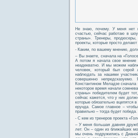
Не знаю, почему. У меня нет 
счастью, сейчас работаю в шоу
страны». Тренеры, продюсеры
проекты, которые просто делают 
- Каким, по вашему мнению, дол
– Вы знаете, сначала на «Голос
А потом я начала свое мнение 
неадекватно. И мы можем наблю
человек, который был серой 
наблюдать за нашими участник
совершенно непредсказуемо.
Константином Меладзе сначала 
некоторое время начали сомнева
страны» победителем будет тот,
сейчас кажется, что у них долж
которые обязательно вцепятся в 
ерунда. Самое главное – чтобы
правильно – тогда будет победа.
- С кем из тренеров проекта «Г
– У меня большая давняя дружб
лет. Он – один из ближайших мо
мы очень подружились с Диано