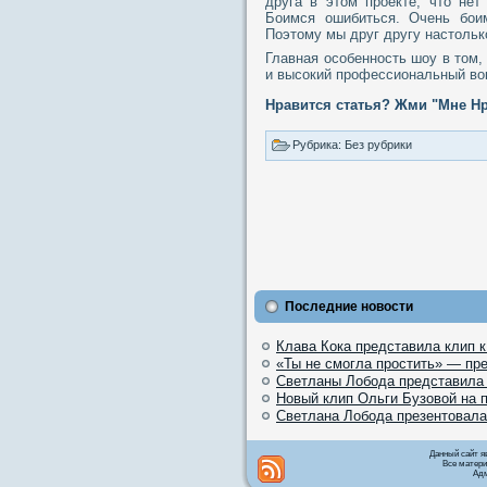
друга в этом проекте, что нет
Боимся ошибиться. Очень бои
Поэтому мы друг другу настолько
Главная особенность шоу в том,
и высокий профессиональный во
Нравится статья? Жми "Мне Нр
Рубрика: Без рубрики
Последние новости
Клава Кока представила клип 
«Ты не смогла простить» — пр
Светланы Лобода представила
Новый клип Ольги Бузовой на 
Светлана Лобода презентовала
Данный сайт я
Все матери
Адм