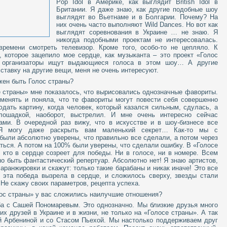
Pop Idol в Америке, как выглядит British Idol в
Британии. Я даже знаю, как другие подобные шоу
выглядят во Вьетнаме и в Болгарии. Почему? На
них очень часто выполняют Wild Dances. Но вот как
выглядят соревнования в Украине … не знаю. Я
никогда подобными проектам не интересовалась.
времени смотреть телевизор. Кроме того, особо-то не цепляло. К
, которое зацепило мое сердце, как музыканта – это проект «Голос
, организаторы ищут выдающиеся голоса в этом шоу… А другие
ставку на другие вещи, меня не очень интересуют.
жен быть Голос страны?
е страны» мне показалось, что вырисовались однозначные фавориты.
менять и поняла, что те фавориты могут повести себя совершенно
дать картину, когда человек, который казался сильным, сдулась, а
лошадкой, наоборот, выстрелил. И мне очень интересно сейчас
ами. В очередной раз вижу, что в искусстве и в шоу-бизнесе все
 Я могу даже раскрыть вам маленький секрет… Как-то мы с
были абсолютно уверены, что правильно все сделали, а потом через
ться. А потом на 100% были уверены, что сделали ошибку. В «Голосе
 кто в сердце созреет для победы. Ни в голосе, ни в номере. Всем
но быть фантастический репертуар. Абсолютно нет! Я знаю артистов,
аранжировки и скажут: только такие барабаны и никак иначе! Это все
 эта победа вызрела в сердце, и сложилось сверху, звезды стали
 Не скажу своих параметров, рецепта успеха.
олос страны» у вас сложились наилучшие отношения?
а с Сашей Пономаревым. Это однозначно. Мы близкие друзья много
их друзей в Украине и в жизни, не только на «Голосе страны». А так
й Арбениной и со Стасом Пьехой. Мы настолько поддерживаем друг