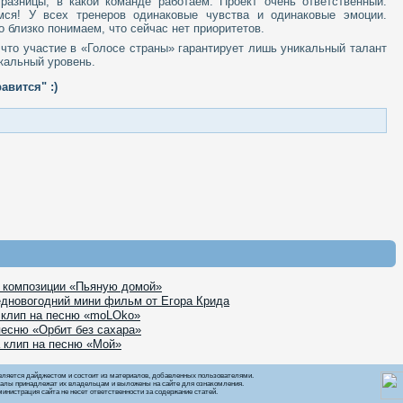
 разницы, в какой команде работаем. Проект очень ответственный.
мся! У всех тренеров одинаковые чувства и одинаковые эмоции.
 близко понимаем, что сейчас нет приоритетов.
 что участие в «Голосе страны» гарантирует лишь уникальный талант
кальный уровень.
авится" :)
к композиции «Пьяную домой»
едновогодний мини фильм от Егора Крида
 клип на песню «moLOko»
песню «Орбит без сахара»
 клип на песню «Мой»
вляется дайджестом и состоит из материалов, добавленных пользователями.
алы принадлежат их владельцам и выложены на сайте для ознакомления.
инистрация сайта не несет ответственности за содержание статей.