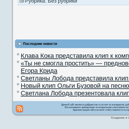
Рубрика: Без рубрики
Последние новости
Клава Кока представила клип к ком
«Ты не смогла простить» — преднов
Егора Крида
Светланы Лобода представила клип
Новый клип Ольги Бузовой на песню
Светлана Лобода презентовала кли
Данный сайт является дайджестом и состоит из материалов, д
Все материалы принадлежат их владельцам и выложены на с
Администрация сайта не несет ответственности за со
Создание и 