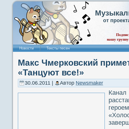
Музыкал
от проек
Подпис
нашу группу
Новости
Тексты песен
Макс Чмерковский примет
«Танцуют все!»
30.06.2011 |
Автор
Newsmaker
Кана
расс
герое
«Холос
заверш