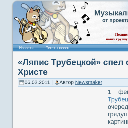
Музыкал
от проек
Подпис
нашу группу
Новости
Тексты песен
«Ляпис Трубецкой» спел 
Христе
06.02.2011 |
Автор
Newsmaker
1 фе
Трубе
очере
гряду
картин