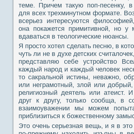
теме. Причем такую поп-песенку, 
для всех трехминутном формате. Во
всерьез интересуются философией,
она покажется примитивной, но у
вдаваться в теологические нюансы.
Я просто хотел сделать песню, в кот
чуть ли не в духе детских считалочек,
представляю себе устройство Все
каждый народ и каждый человек несе
то сакральной истины, неважно, об
или неграмотный, злой или добрый,
религиозный деятель или атеист. 
друг к другу, только сообща, в с
взаимоуважении мы можем попыт
приблизиться к божественному замы
Это очень серьезная вещь, и я в эт
по-прежнему находить изъяны в ве