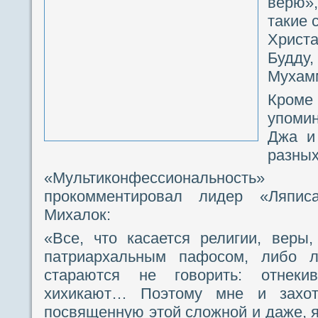
верю»,
такие 
Христ
Будду
Мухам
Кроме 
упоми
Джа и
разных
«Мультиконфессиональнос
прокомментировал лидер «Ляпис
Михалок:
«Все, что касается религии, веры
патриархальным пафосом, либо 
стараются не говорить: отнекив
хихикают… Поэтому мне и захот
посвященную этой сложной и даже, я