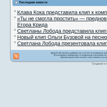
Последние новости
Клава Кока представила клип к ком
«Ты не смогла простить» — преднов
Егора Крида
Светланы Лобода представила клип
Новый клип Ольги Бузовой на песню
Светлана Лобода презентовала кли
Данный сайт является дайджестом и состоит из материалов, д
Все материалы принадлежат их владельцам и выложены на с
Администрация сайта не несет ответственности за со
Создание и 