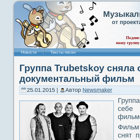
Музыкал
от проек
Подпис
нашу группу
Новости
Тексты песен
Группа Trubetskoy сняла 
документальный фильм
25.01.2015 |
Автор
Newsmaker
Групп
себе
фильм
Фильм 
снят п