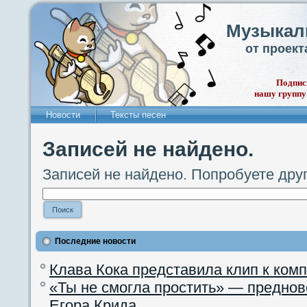
Музыкал
от проек
Подпис
нашу группу
Новости
Тексты песен
Записей не найдено.
Записей не найдено. Попробуете дру
Последние новости
Клава Кока представила клип к ком
«Ты не смогла простить» — преднов
Егора Крида