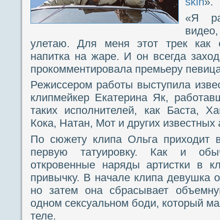
skin
».
«Я ра
видео
улетаю. Для меня этот трек как 
напитка на жаре. И он всегда захо
прокомментировала премьеру певица
Режиссером работы выступила изве
клипмейкер Екатерина Як, работав
таких исполнителей, как Баста, Х
Кока, Натан, Мот и других известных 
По сюжету клипа Ольга приходит в
первую татуировку. Как и обы
откровенные наряды артистки в к
привычку. В начале клипа девушка о
но затем она сбрасывает объемну
одном сексуальном боди, который ма
теле.