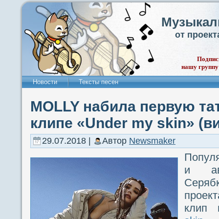
Музыкал
от проек
Подпис
нашу группу
Новости
Тексты песен
MOLLY набила первую та
клипе «Under my skin» (в
29.07.2018 |
Автор
Newsmaker
Попул
и ав
Серябк
проек
клип 