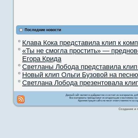
Последние новости
Клава Кока представила клип к ком
«Ты не смогла простить» — преднов
Егора Крида
Светланы Лобода представила клип
Новый клип Ольги Бузовой на песню
Светлана Лобода презентовала кли
Данный сайт является дайджестом и состоит из материалов, д
Все материалы принадлежат их владельцам и выложены на с
Администрация сайта не несет ответственности за со
Создание и 