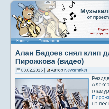
Музыкал
от проек
Подпис
нашу группу
Новости
Тексты песен
Алан Бадоев снял клип д
Пирожкова (видео)
03.02.2016 |
Автор
Newsmaker
Рези
Алекс
глам
Пирож
на пес