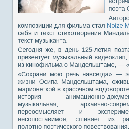
встре
поэта
Авт
композиции для фильма стал
Noize 
себя и текст стихотворения Мандел
текст музыканта.
Сегодня же, в день 125-летия поэт
презентует музыкальный видеоклип,
из кинофильма о Мандельштаме, — 
«Сохрани мою речь навсегда» — эт
жизни Осипа Мандельштама, оживш
марионеткой в красочном водовороте
история — анимационно-докумен
музыкальная, архаично-совр
переосмысляет и эксперимен
несопоставимое, сшивает из ра
полотно поэтического повествования