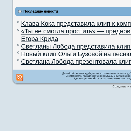
Последние новости
Клава Кока представила клип к ком
«Ты не смогла простить» — преднов
Егора Крида
Светланы Лобода представила клип
Новый клип Ольги Бузовой на песню
Светлана Лобода презентовала кли
Данный сайт является дайджестом и состоит из материалов, д
Все материалы принадлежат их владельцам и выложены на с
Администрация сайта не несет ответственности за со
Создание и 