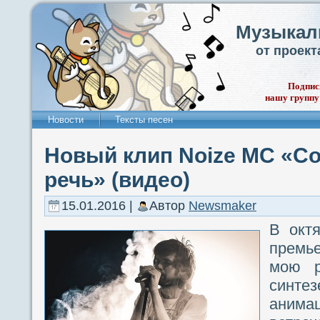
Музыкал
от проек
Подпис
нашу группу
Новости
Тексты песен
Новый клип Noize MC «С
речь» (видео)
15.01.2016 |
Автор
Newsmaker
В окт
премь
мою р
синт
анимац