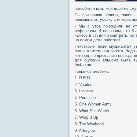
полюбится вам, мои дорогие слу
По признанию певицы, запись 
напоминала тусовку с интересн
- Мы с утра приходили на ст
референсы. В основном, это бы
камеру в студии и смотреть, но 
на самом деле работает.
Некоторые песни музыкантам уд
более длительная работа. Надо 
которая, по признанию певицы, 
для обложки альбома была вы
Instagram.
Треклист альбома:
1. R.E.D.
2. Voodoo
3. Lioness
4. Porcelian
5. One Woman Army
6. What She Wants
7. Wrap It Up
8. The Weekend
9. Afterglow