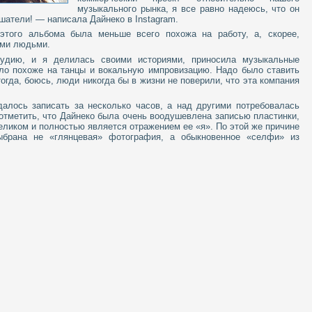
музыкального рынка, я все равно надеюсь, что он
шатели! — написала Дайнеко в Instagram.
этого альбома была меньше всего похожа на работу, а, скорее,
ыми людьми.
удию, и я делилась своими историями, приносила музыкальные
ло похоже на танцы и вокальную импровизацию. Надо было ставить
тогда, боюсь, люди никогда бы в жизни не поверили, что эта компания
алось записать за несколько часов, а над другими потребовалась
отметить, что Дайнеко была очень воодушевлена записью пластинки,
целиком и полностью является отражением ее «я». По этой же причине
брана не «глянцевая» фотография, а обыкновенное «селфи» из