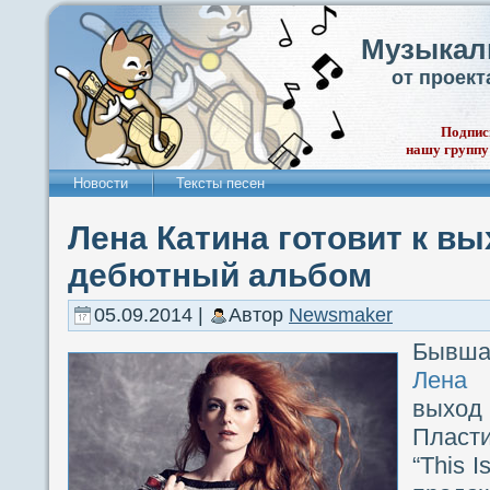
Музыкал
от проек
Подпис
нашу группу
Новости
Тексты песен
Лена Катина готовит к вы
дебютный альбом
05.09.2014 |
Автор
Newsmaker
Бывш
Лена 
выход 
Пласти
“This 