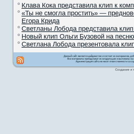
Клава Кока представила клип к ком
«Ты не смогла простить» — преднов
Егора Крида
Светланы Лобода представила клип
Новый клип Ольги Бузовой на песню
Светлана Лобода презентовала кли
Данный сайт является дайджестом и состоит из материалов, д
Все материалы принадлежат их владельцам и выложены на с
Администрация сайта не несет ответственности за со
Создание и 