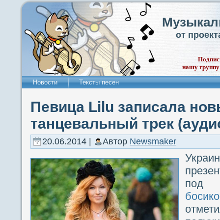
Музыкал
от проек
Подпис
нашу группу
Новости
Тексты песен
Певица Lilu записала но
танцевальный трек (ауди
20.06.2014 |
Автор
Newsmaker
Укра
презе
под 
босик
отмет