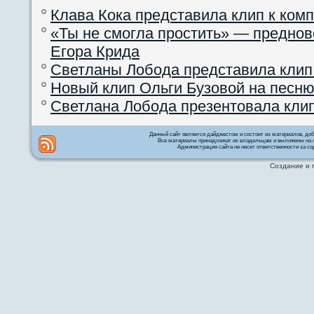
Клава Кока представила клип к ком
«Ты не смогла простить» — преднов
Егора Крида
Светланы Лобода представила клип
Новый клип Ольги Бузовой на песню
Светлана Лобода презентовала кли
Данный сайт является дайджестом и состоит из материалов, д
Все материалы принадлежат их владельцам и выложены на с
Администрация сайта не несет ответственности за со
Создание и 