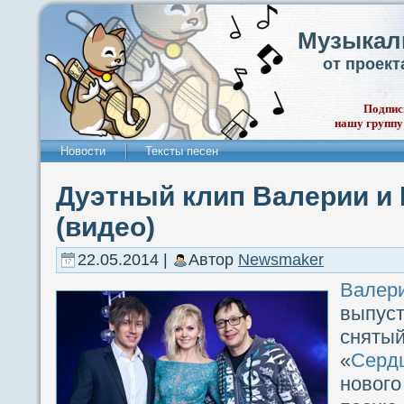
Музыкал
от проек
Подпис
нашу группу
Новости
Тексты песен
Дуэтный клип Валерии и
(видео)
22.05.2014 |
Автор
Newsmaker
Валер
выпуст
снят
«
Серд
новог