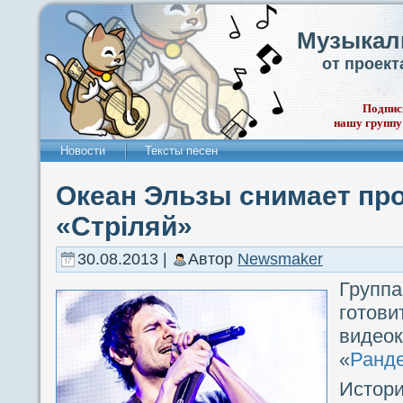
Музыкал
от проек
Подпис
нашу группу
Новости
Тексты песен
Океан Эльзы снимает пр
«Стрiляй»
30.08.2013 |
Автор
Newsmaker
Груп
гото
виде
«
Ранд
Истор