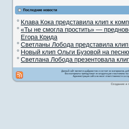
Последние новости
Клава Кока представила клип к ком
«Ты не смогла простить» — преднов
Егора Крида
Светланы Лобода представила клип
Новый клип Ольги Бузовой на песню
Светлана Лобода презентовала кли
Данный сайт является дайджестом и состоит из материалов, д
Все материалы принадлежат их владельцам и выложены на с
Администрация сайта не несет ответственности за со
Создание и 