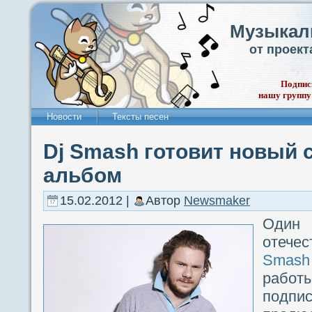
Музыкал
от проек
Подпис
нашу группу
Новости
Тексты песен
Dj Smash готовит новый
альбом
15.02.2012 |
Автор
Newsmaker
Один 
отече
Smash
рабо
подп