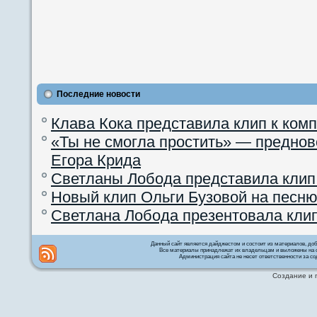
Последние новости
Клава Кока представила клип к ком
«Ты не смогла простить» — преднов
Егора Крида
Светланы Лобода представила клип
Новый клип Ольги Бузовой на песню
Светлана Лобода презентовала кли
Данный сайт является дайджестом и состоит из материалов, д
Все материалы принадлежат их владельцам и выложены на с
Администрация сайта не несет ответственности за со
Создание и 