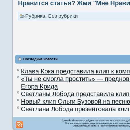
Нравится статья? Жми "Мне Нравит
Рубрика: Без рубрики
Последние новости
Клава Кока представила клип к ком
«Ты не смогла простить» — преднов
Егора Крида
Светланы Лобода представила клип
Новый клип Ольги Бузовой на песню
Светлана Лобода презентовала кли
Данный сайт является дайджестом и состоит из материалов, д
Все материалы принадлежат их владельцам и выложены на с
Администрация сайта не несет ответственности за со