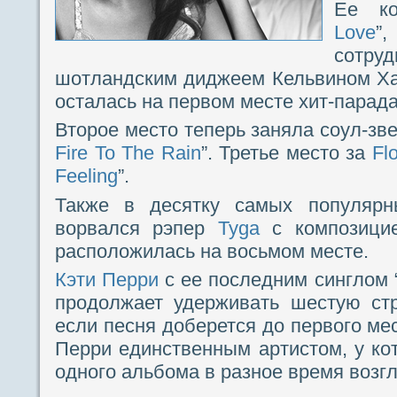
Ее ко
Love
”
сот
шотландским диджеем Кельвином Ха
осталась на первом месте хит-парада
Второе место теперь заняла соул-зв
Fire To The Rain
”. Третье место за
Fl
Feeling
”.
Также в десятку самых популярн
ворвался рэпер
Tyga
с композицие
расположилась на восьмом месте.
Кэти Перри
с ее последним синглом 
продолжает удерживать шестую стр
если песня доберется до первого мес
Перри единственным артистом, у кот
одного альбома в разное время возгла