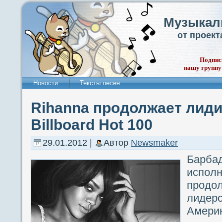
Музыкал
от проек
Подпис
нашу группу
Новости
Тексты песен
Rihanna продолжает лиди
Billboard Hot 100
29.01.2012 |
Автор
Newsmaker
Барба
испо
прод
лидер
Америки