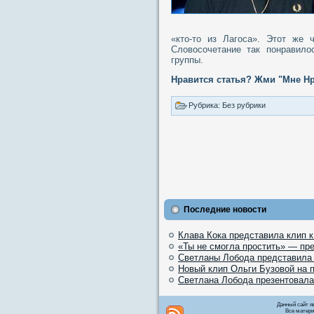
«кто-то из Лагоса». Этот же 
Словосочетание так понравило
группы.
Нравится статья? Жми "Мне Нр
Рубрика: Без рубрики
Последние новости
Клава Кока представила клип 
«Ты не смогла простить» — пр
Светланы Лобода представила
Новый клип Ольги Бузовой на 
Светлана Лобода презентовала
Данный сайт я
Все матери