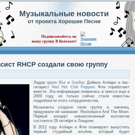
Музыкальные новости
от проекта Хорошие Песни
Подписывайтесь на
нашу группу В Контакте!
асист RHCP создали свою группу
Лидер групп
Blur
и
Gorillaz
Дэймон Албарн и бас-
гитарист
Red Hot Chili Peppers
Фли поработают
вместе. Эта информация появилась в прессе еще в
2009 году, но только сейчас стали известны
подробности этого сотрудничества.
Музыканты создали свою группу и, наконец,
придумали ей название: Rocketjuice And The Moon.
Первый концерт новоиспеченный коллектив
состоялся 29 октября в Лондоне.
В 2012 году Албарн и Фли планируют выпустить
первый студийный альбом, который будет