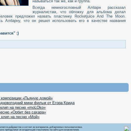
называться так же, как и группа.
Всегда немногословный Албарн рассказал
журналистам, что обложку для альбома делал
человек предложил назвать пластинку Rocketjuice And The Moon.
сь Албарну, что он решил использовать его в качестве названия
авится" :)
к композиции «Пьяную домой»
едновогодний мини фильм от Егора Крида
 клип на песню «moLOko»
песню «Орбит без сахара»
 клип на песню «Мой»
вляется дайджестом и состоит из материалов, добавленных пользователями.
алы принадлежат их владельцам и выложены на сайте для ознакомления.