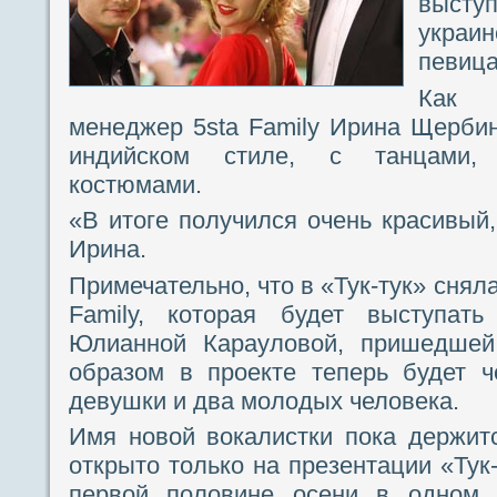
выст
украи
певица
Как 
менеджер 5sta Family Ирина Щербин
индийском стиле, с танцами, 
костюмами.
«В итоге получился очень красивый,
Ирина.
Примечательно, что в «Тук-тук» снял
Family, которая будет выступат
Юлианной Карауловой, пришедшей
образом в проекте теперь будет ч
девушки и два молодых человека.
Имя новой вокалистки пока держитс
открыто только на презентации «Тук-
первой половине осени в одном и