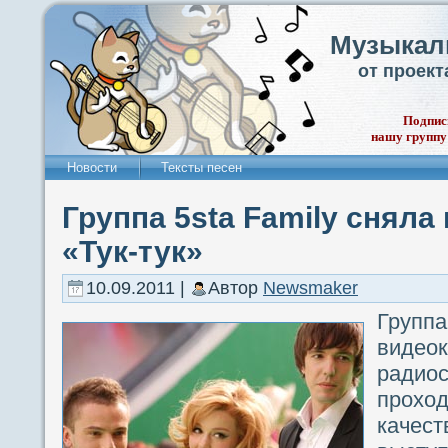
Музыкал
от проек
Подпис
нашу группу
Новости
Тексты песен
Группа 5sta Family сняла
«Тук-тук»
10.09.2011 |
Автор
Newsmaker
Груп
видео
радиос
прох
каче