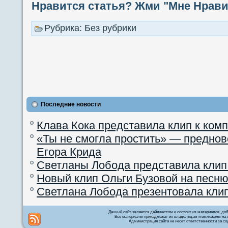
Нравится статья? Жми "Мне Нравит
Рубрика: Без рубрики
Последние новости
Клава Кока представила клип к ком
«Ты не смогла простить» — преднов
Егора Крида
Светланы Лобода представила клип
Новый клип Ольги Бузовой на песню
Светлана Лобода презентовала кли
Данный сайт является дайджестом и состоит из материалов, д
Все материалы принадлежат их владельцам и выложены на с
Администрация сайта не несет ответственности за со